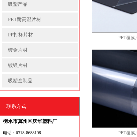
吸塑产品
PET耐高温片材
PP打杯片材
PET覆膜
镀金片材
镀银片材
吸塑盒制品
联系方式
衡水市冀州区庆华塑料厂
电话：0318-8688198
PET覆膜